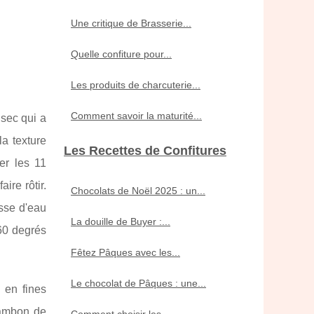
Une critique de Brasserie...
Quelle confiture pour...
Les produits de charcuterie...
Comment savoir la maturité...
 sec qui a
a texture
Les Recettes de Confitures
er les 11
ire rôtir.
Chocolats de Noël 2025 : un...
asse d'eau
La douille de Buyer :...
160 degrés
Fêtez Pâques avec les...
Le chocolat de Pâques : une...
 en fines
jambon de
Comment choisir les...