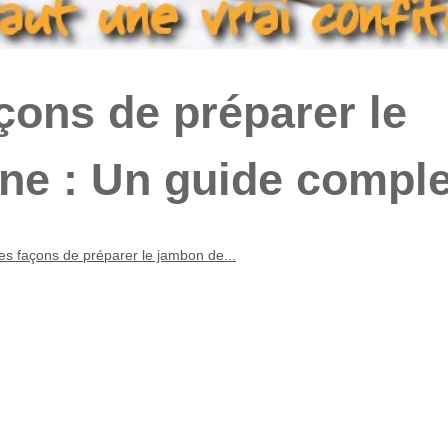
çons de préparer le
e : Un guide comple
es façons de préparer le jambon de...