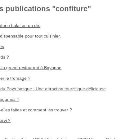
s publications "confiture"
terie halal en un clic
dispensable pour tout cuisinier.
ies
rds ?
: Un grand restaurant à Bayonne
er le fromage ?
 du Pays basque : Une attraction touristique délicieuse
 légumes ?
elles faites et comment les trouver ?
ervi ?