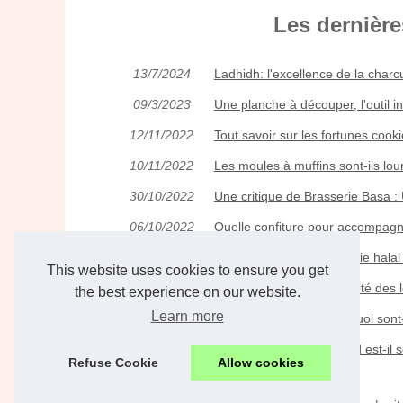
Les dernière
13/7/2024
Ladhidh: l'excellence de la charcu
09/3/2023
Une planche à découper, l'outil in
12/11/2022
Tout savoir sur les fortunes cook
10/11/2022
Les moules à muffins sont-ils lou
30/10/2022
Une critique de Brasserie Basa 
06/10/2022
Quelle confiture pour accompagn
28/9/2022
Les produits de charcuterie halal
This website uses cookies to ensure you get
25/9/2022
Comment savoir la maturité des
the best experience on our website.
Learn more
28/8/2022
Les bonbons halal : De quoi sont-
18/8/2022
La saucisse halal : Quand est-il s
Refuse Cookie
Allow cookies