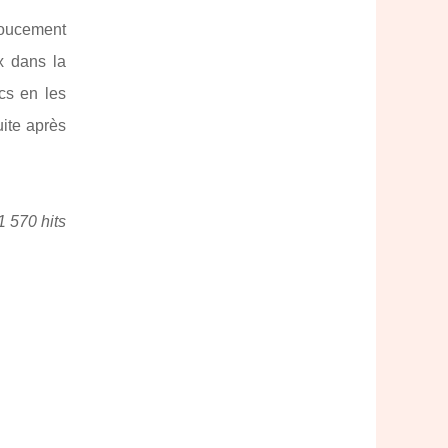
 doucement
x dans la
cs en les
uite après
1 570 hits